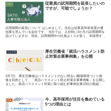
従業員の試用期間を延長したいの
Q&A
ですが、可能でしょうか？
試用期間の延長について はじめまして。当社は従業員30名程度の通
信業を営んでいる会社です。 当社では、入社時に3か月の試用期間を
設けていますが、現在、試用期間中の社員はミスが多く、本採用する
かどうかもう少し検討したいと考えています。 そこで...
厚生労働省「就活ハラスメント防
ニュース
止対策企業事例集」を公開
3月7日、厚生労働省はハラスメントのない明るい職場環境づくり推
進を目的として、「就活ハラスメント防止対策企業事例集」を公開し
ました。就活ハラスメント対策に取り組む好事例企業10社の取組内
容がわかりやすくまとめられています。 また、本事例集で...
今、高卒採用が注目を集めている
特集
5つの理由とは