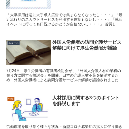
「大卒採用は急に大手求人広告では集まらなくなったし・・・」「最
近流行りのスカウトサービスを利用する体制もないし・・・」「就活
イベントに行っても口説けるかどうか自信ないし・・・」 苦労して
内定出しても、辞退ばかりで、どれだけ効率悪いのよ。って...
外国人労働者の訪問介護サービス
ニュース
解禁に向けて厚生労働省が議論
7月24日、厚生労働省の有識者検討会が、「外国人介護人材の業務の
在り方に関する検討会」を開催。日本の介護人材不足を解消するた
め、外国人労働者による訪問介護サービスの解禁が議論されました。
訪問介護サービス解禁に向けて議論 現在の日本では、少...
人材採用に関する3つのポイント
特集
を解説します
労働市場を取り巻く様々な状況－新型コロナ感染症の拡大に伴う働き