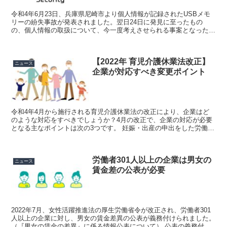
令和4年6月23日、兵庫県尼崎市より個人情報が記録されたUSBメモ
リーの紛失事故が発表されました。翌日24日に発見に至ったもの
の、個人情報の取扱について、今一度考えさせられる事案となったの
ではないでしょうか。 2020年に公布された改正個人...
【2022年 育児介護休業法改正】
ニュース
企業が対応すべき変更ポイント
令和4年4月から施行される育児介護休業法の改正により、企業はど
のような対応をすべきでしょうか？4月の改正で、企業の対応が必要
となる主なポイントは次の3つです。 妊娠・出産の申出をした労働者
に対する個別周知・取得意向確認義務 育児休業を取得し...
労働者301人以上の企業は男女の
ニュース
賃金差の公表が必要
2022年7月、女性活躍推進法の厚生労働省令が改正され、労働者301
人以上の企業に対し、男女の賃金差異の公表が義務付けられました。
（『男女の賃金の差異』に係る情報公表について） 公表の義務付け