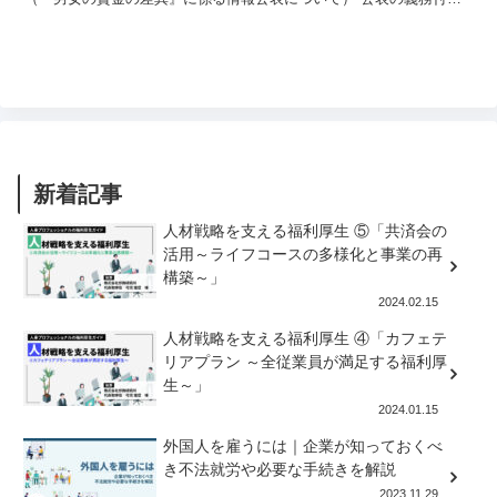
労働者の数が301人以上の事業主は、以前より、...
新着記事
人材戦略を支える福利厚生 ⑤「共済会の
活用～ライフコースの多様化と事業の再
構築～」
2024.02.15
人材戦略を支える福利厚生 ④「カフェテ
リアプラン ～全従業員が満足する福利厚
生～」
2024.01.15
外国人を雇うには｜企業が知っておくべ
き不法就労や必要な手続きを解説
2023.11.29