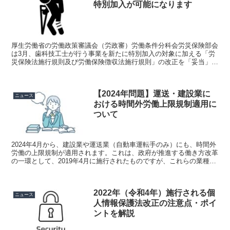
特別加入が可能になります
厚生労働省の労働政策審議会（労政審）労働条件分科会労災保険部会
は3月、歯科技工士が行う事業を新たに特別加入の対象に加える「労
災保険法施行規則及び労働保険徴収法施行規則」の改正を「妥当」と
認め、労政審の答申としました。施行は令和4年7月1日で...
【2024年問題】運送・建設業に
ニュース
おける時間外労働上限規制適用に
ついて
2024年4月から、建設業や運送業（自動車運転手のみ）にも、時間外
労働の上限規制が適用されます。これは、政府が推進する働き方改革
の一環として、2019年4月に施行されたものですが、これらの業種に
は5年間の猶予期間が設けられていました。しかし...
2022年（令和4年）施行される個
ニュース
人情報保護法改正の注意点・ポイ
ントを解説