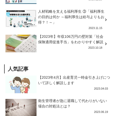
人材戦略を支える福利厚生 ③「福利厚生
の目的は何か ～福利厚生は給与よりもお
得？！～」
2023.11.15
【2023年】年収106万円の壁対策「社会
保険適用促進手当」をわかりやすく解説
2023.10.18
人気記事
【2023年4月】出産育児一時金引き上げにつ
いて詳しく解説します
2023.04.03
衛生管理者が急に退職して代わりがいない
場合の対処法とは？
2023.06.19